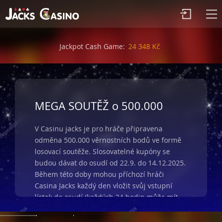
Jackpot Cash Game:
24 348 Kč
MEGA SOUTĚŽ o 500.000
V Casinu jacks je pro hráče připravena
odměna 500.000 věrnostních bodů ve formě
losovací soutěže. Slosovatelné kupóny se
budou dávat do osudí od 22.9. do 14.12.2025.
Během této doby mohou příchozí hráči
Casina Jacks každý den vložit svůj vstupní
lístek do osudí (každých 24 hodin může mít
hráč jeden kupon, čím více návštěv, tím více si
hráč zvyšuje šance vyhrát pořádný balík).