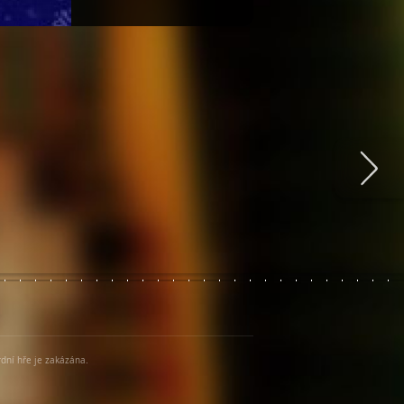
rdní hře je zakázána.