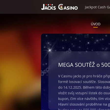
Jackpot Cash 
ÚVOD
MEGA SOUTĚŽ o 500
V Casinu jacks je pro hráče p
formě losovací soutěže. Slosov
do 14.12.2025. Během této doby
vložit svůj vstupní lístek do o
kupon, čím více návštěv, tím víc
Hlavní slosování proběhne na g
budou ceny za 500.000 věrnostní