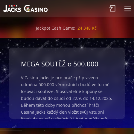
Jackpot Cash Game:
24 348 Kč
MEGA SOUTĚŽ o 500.000
V Casinu jacks je pro hráče připravena
odměna 500.000 věrnostních bodů ve formě
losovací soutěže. Slosovatelné kupóny se
budou dávat do osudí od 22.9. do 14.12.2025.
Během této doby mohou příchozí hráči
Casina Jacks každý den vložit svůj vstupní
lístek do osudí (každých 24 hodin může mít
hráč jeden kupon, čím více návštěv, tím více si
hráč zvyšuje šance vyhrát pořádný balík).