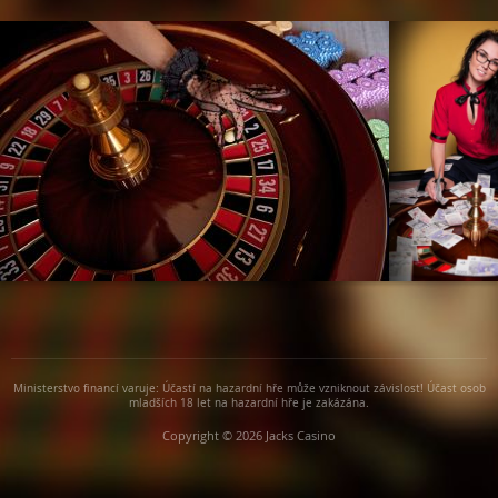
Hlavní slosování proběhne na galavečeru
20.12.2025 ve 20 hodin, vylosovány budou
ceny za 500.000 věrnostních bodů přímo na
Vaše hráčské karty !!!!!!! Pořadí výher: 1.
100.000 2. 75.000 3. 60.000 4. 50.000 5. 40.000
6. 30.000 7. 25.000 8. 20.000 9. 17.000 10.
15.000 11. 13.000 12. 11.000 13. 11.000 14.
9.000 15. 9.000 16. 5.000 17. 5.000 18. 5.000
Přejeme hodně štěstí !!!!!
Ministerstvo financí varuje: Účastí na hazardní hře může vzniknout závislost! Účast osob
mladších 18 let na hazardní hře je zakázána.
Copyright © 2026 Jacks Casino